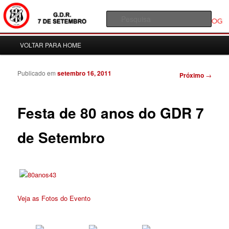
Blog 7 de Setembro
Pesqu
Menu principal
Blog
VOLTAR PARA HOME
Pular para o conteúdo principal
Pular para o conteúdo secundário
Publicado em
setembro 16, 2011
Navegação de Posts
Próximo
→
Festa de 80 anos do GDR 7
de Setembro
Veja as Fotos do Evento